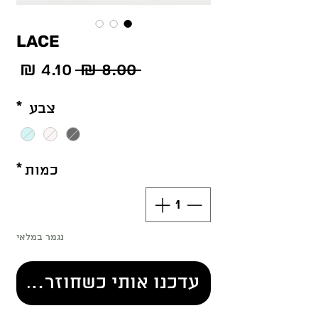
LACE
מחיר
מחי
 ‏8.00 ‏₪ 
רגיל
מב
צבע
*
כמות
*
נגמר במלאי
עדכנו אותי כשחוזר למלא